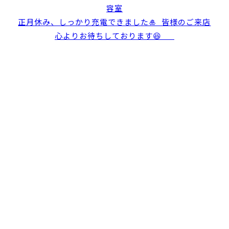
正月休み、しっかり充電できました🎍 ⁡ 皆様のご来店
心よりお待ちしております😆 ⁡ ⁡ ⁡ ⁡ ⁡