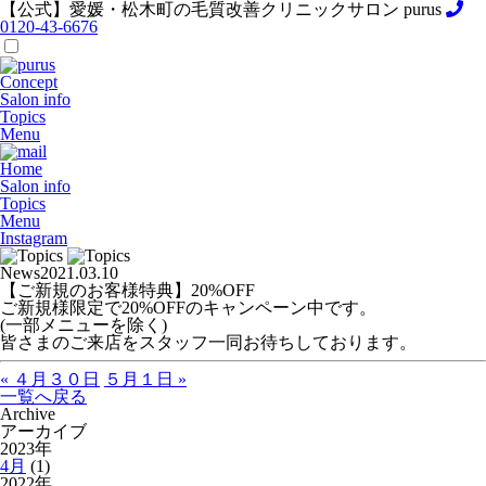
【公式】愛媛・松木町の毛質改善クリニックサロン purus
0120-43-6676
Concept
Salon info
Topics
Menu
Home
Salon info
Topics
Menu
Instagram
News
2021.03.10
【ご新規のお客様特典】20%OFF
ご新規様限定で20%OFFのキャンペーン中です。
(一部メニューを除く)
皆さまのご来店をスタッフ一同お待ちしております。
« ４月３０日
５月１日 »
一覧へ戻る
Archive
アーカイブ
2023年
4月
(1)
2022年