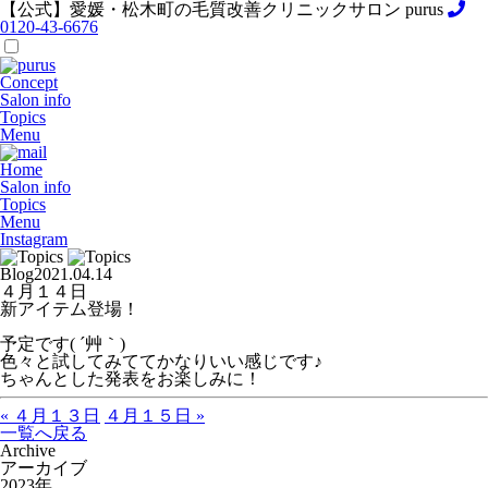
【公式】愛媛・松木町の毛質改善クリニックサロン purus
0120-43-6676
Concept
Salon info
Topics
Menu
Home
Salon info
Topics
Menu
Instagram
Blog
2021.04.14
４月１４日
新アイテム登場！
予定です( ´艸｀)
色々と試してみててかなりいい感じです♪
ちゃんとした発表をお楽しみに！
« ４月１３日
４月１５日 »
一覧へ戻る
Archive
アーカイブ
2023年