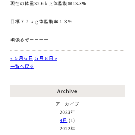
現在の体重82.6ｋｇ体脂肪率18.3%
目標７７ｋｇ体脂肪率１３％
頑張るぞーーーー
« ５月６日
５月８日 »
一覧へ戻る
Archive
アーカイブ
2023年
4月
(1)
2022年