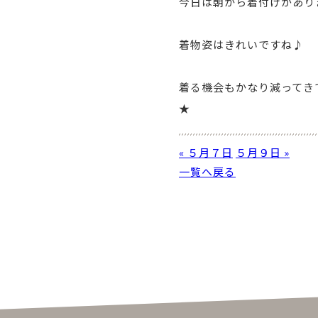
今日は朝から着付けがありまし
着物姿はきれいですね♪
着る機会もかなり減ってき
★
« ５月７日
５月９日 »
一覧へ戻る